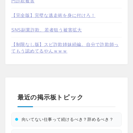
円詐欺被害
【完全版】完璧な逃走術を身に付けろ！
SNS副業詐欺、若者狙う被害拡大
【制限なし版】スピ詐欺姉妹続編。自分で詐欺師っ
てもう認めてるやんｗｗｗ
最近の掲示板トピック
向いてない仕事って続けるべき？辞めるべき？