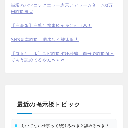
職場のパソコンにエラー表示とアラーム音 700万
円詐欺被害
【完全版】完璧な逃走術を身に付けろ！
SNS副業詐欺、若者狙う被害拡大
【制限なし版】スピ詐欺姉妹続編。自分で詐欺師っ
てもう認めてるやんｗｗｗ
最近の掲示板トピック
向いてない仕事って続けるべき？辞めるべき？