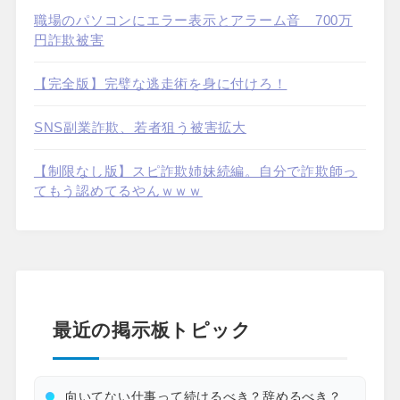
職場のパソコンにエラー表示とアラーム音 700万
円詐欺被害
【完全版】完璧な逃走術を身に付けろ！
SNS副業詐欺、若者狙う被害拡大
【制限なし版】スピ詐欺姉妹続編。自分で詐欺師っ
てもう認めてるやんｗｗｗ
最近の掲示板トピック
向いてない仕事って続けるべき？辞めるべき？