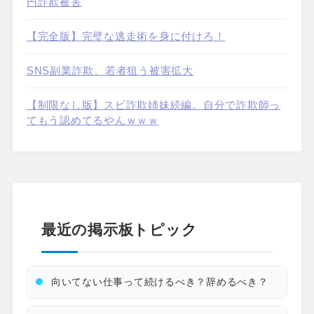
円詐欺被害
【完全版】完璧な逃走術を身に付けろ！
SNS副業詐欺、若者狙う被害拡大
【制限なし版】スピ詐欺姉妹続編。自分で詐欺師っ
てもう認めてるやんｗｗｗ
最近の掲示板トピック
向いてない仕事って続けるべき？辞めるべき？