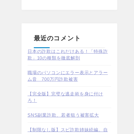
最近のコメント
日本の詐欺はこれだけある！「特殊詐
欺」10の種類を徹底解剖
職場のパソコンにエラー表示とアラー
ム音 700万円詐欺被害
【完全版】完璧な逃走術を身に付け
ろ！
SNS副業詐欺、若者狙う被害拡大
【制限なし版】スピ詐欺姉妹続編。自