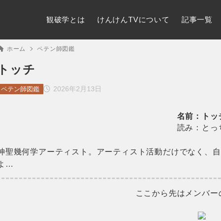
観破学とは
けんけんTVについて
記事一覧
ホーム
ペテン師図鑑
トッチ
2026年2月13日
ペテン師図鑑
名前：トッ
読み：とっ
神聖幾何学アーティスト。アーティスト活動だけでなく、自
よ…
ここから先はメンバー