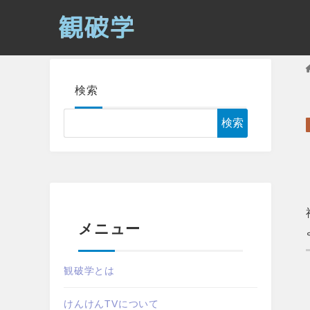
検索
検索
メニュー
観破学とは
けんけんTVについて