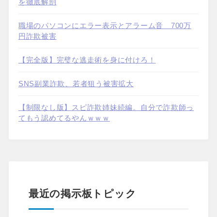
を徹底解剖
職場のパソコンにエラー表示とアラーム音 700万
円詐欺被害
【完全版】完璧な逃走術を身に付けろ！
SNS副業詐欺、若者狙う被害拡大
【制限なし版】スピ詐欺姉妹続編。自分で詐欺師っ
てもう認めてるやんｗｗｗ
最近の掲示板トピック