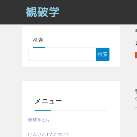
検索
検索
メニュー
観破学とは
けんけんTVについて