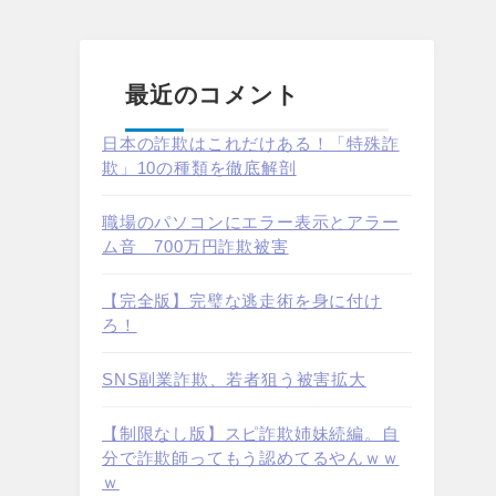
最近のコメント
日本の詐欺はこれだけある！「特殊詐
欺」10の種類を徹底解剖
職場のパソコンにエラー表示とアラー
ム音 700万円詐欺被害
【完全版】完璧な逃走術を身に付け
ろ！
SNS副業詐欺、若者狙う被害拡大
【制限なし版】スピ詐欺姉妹続編。自
分で詐欺師ってもう認めてるやんｗｗ
ｗ