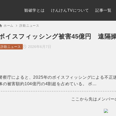
観破学とは
けんけんTVについて
記事一覧
ホーム
詐欺ニュース
ボイスフィッシング被害45億円 遠隔
2026年6月7日
詐欺ニュース
警察庁によると、2025年のボイスフィッシングによる不正送
体の被害額約104億円の4割超を占めている。 ボ…
ここから先はメンバー