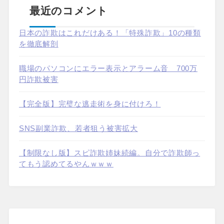
最近のコメント
日本の詐欺はこれだけある！「特殊詐欺」10の種類
を徹底解剖
職場のパソコンにエラー表示とアラーム音 700万
円詐欺被害
【完全版】完璧な逃走術を身に付けろ！
SNS副業詐欺、若者狙う被害拡大
【制限なし版】スピ詐欺姉妹続編。自分で詐欺師っ
てもう認めてるやんｗｗｗ