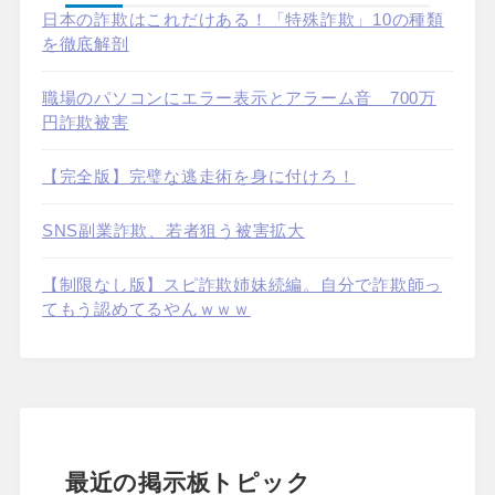
日本の詐欺はこれだけある！「特殊詐欺」10の種類
を徹底解剖
職場のパソコンにエラー表示とアラーム音 700万
円詐欺被害
【完全版】完璧な逃走術を身に付けろ！
SNS副業詐欺、若者狙う被害拡大
【制限なし版】スピ詐欺姉妹続編。自分で詐欺師っ
てもう認めてるやんｗｗｗ
最近の掲示板トピック