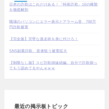
日本の詐欺はこれだけある！「特殊詐欺」10の種類
を徹底解剖
職場のパソコンにエラー表示とアラーム音 700万
円詐欺被害
【完全版】完璧な逃走術を身に付けろ！
SNS副業詐欺、若者狙う被害拡大
【制限なし版】スピ詐欺姉妹続編。自分で詐欺師っ
てもう認めてるやんｗｗｗ
最近の掲示板トピック