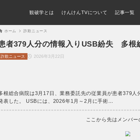
観破学とは
けんけんTVについて
記事一覧
ホーム
詐欺ニュース
患者379人分の情報入りUSB紛失 多
2026年3月22日
詐欺ニュース
多根総合病院は3月17日、業務委託先の従業員が患者379
発表した。 USBには、2026年1月～2月に手術…
ここから先はメンバー