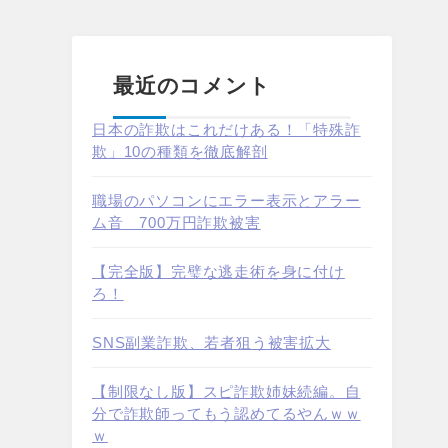
最近のコメント
日本の詐欺はこれだけある！「特殊詐
欺」10の種類を徹底解剖
職場のパソコンにエラー表示とアラー
ム音 700万円詐欺被害
【完全版】完璧な逃走術を身に付け
ろ！
SNS副業詐欺、若者狙う被害拡大
【制限なし版】スピ詐欺姉妹続編。自
分で詐欺師ってもう認めてるやんｗｗ
ｗ