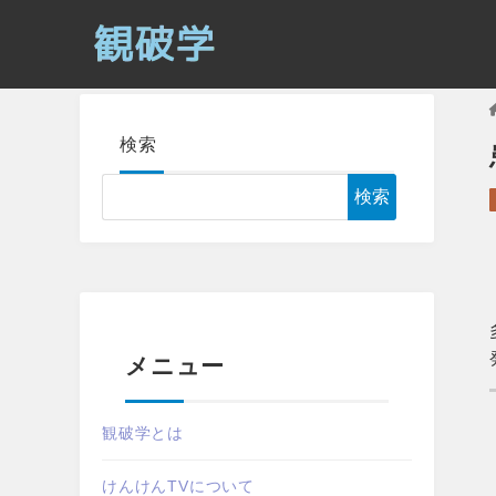
検索
検索
メニュー
観破学とは
けんけんTVについて