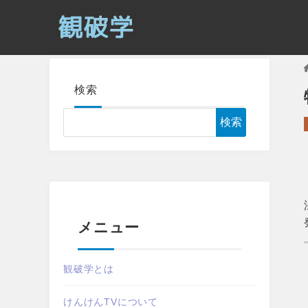
検索
検索
メニュー
観破学とは
けんけんTVについて