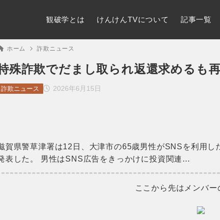
観破学とは
けんけんTVについて
記事一覧
ホーム
詐欺ニュース
特殊詐欺でだまし取られ返還求めるも
2026年6月15日
詐欺ニュース
滋賀県警草津署は12日、大津市の65歳男性がSNSを利用し
発表した。 男性はSNS広告をきっかけに投資関連…
ここから先はメンバー