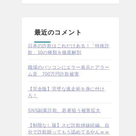
最近のコメント
日本の詐欺はこれだけある！「特殊詐
欺」10の種類を徹底解剖
職場のパソコンにエラー表示とアラー
ム音 700万円詐欺被害
【完全版】完璧な逃走術を身に付け
ろ！
SNS副業詐欺、若者狙う被害拡大
【制限なし版】スピ詐欺姉妹続編。自
分で詐欺師ってもう認めてるやんｗｗ