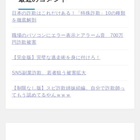
日本の詐欺はこれだけある！「特殊詐欺」10の種類
を徹底解剖
職場のパソコンにエラー表示とアラーム音 700万
円詐欺被害
【完全版】完璧な逃走術を身に付けろ！
SNS副業詐欺、若者狙う被害拡大
【制限なし版】スピ詐欺姉妹続編。自分で詐欺師っ
てもう認めてるやんｗｗｗ