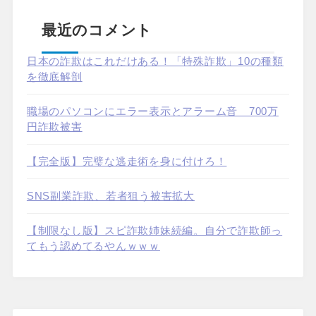
最近のコメント
日本の詐欺はこれだけある！「特殊詐欺」10の種類
を徹底解剖
職場のパソコンにエラー表示とアラーム音 700万
円詐欺被害
【完全版】完璧な逃走術を身に付けろ！
SNS副業詐欺、若者狙う被害拡大
【制限なし版】スピ詐欺姉妹続編。自分で詐欺師っ
てもう認めてるやんｗｗｗ