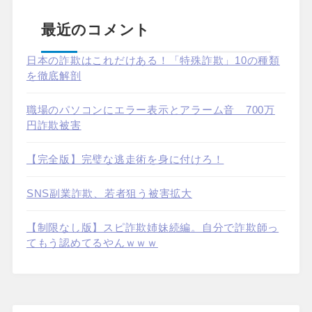
最近のコメント
日本の詐欺はこれだけある！「特殊詐欺」10の種類
を徹底解剖
職場のパソコンにエラー表示とアラーム音 700万
円詐欺被害
【完全版】完璧な逃走術を身に付けろ！
SNS副業詐欺、若者狙う被害拡大
【制限なし版】スピ詐欺姉妹続編。自分で詐欺師っ
てもう認めてるやんｗｗｗ