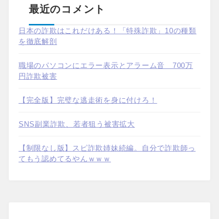
最近のコメント
日本の詐欺はこれだけある！「特殊詐欺」10の種類
を徹底解剖
職場のパソコンにエラー表示とアラーム音 700万
円詐欺被害
【完全版】完璧な逃走術を身に付けろ！
SNS副業詐欺、若者狙う被害拡大
【制限なし版】スピ詐欺姉妹続編。自分で詐欺師っ
てもう認めてるやんｗｗｗ