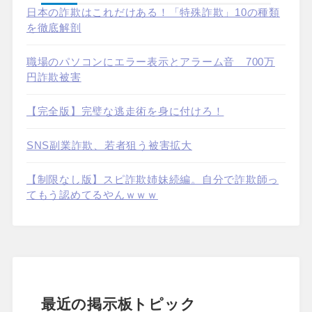
日本の詐欺はこれだけある！「特殊詐欺」10の種類
を徹底解剖
職場のパソコンにエラー表示とアラーム音 700万
円詐欺被害
【完全版】完璧な逃走術を身に付けろ！
SNS副業詐欺、若者狙う被害拡大
【制限なし版】スピ詐欺姉妹続編。自分で詐欺師っ
てもう認めてるやんｗｗｗ
最近の掲示板トピック