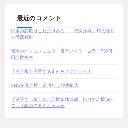
最近のコメント
日本の詐欺はこれだけある！「特殊詐欺」10の種類
を徹底解剖
職場のパソコンにエラー表示とアラーム音 700万
円詐欺被害
【完全版】完璧な逃走術を身に付けろ！
SNS副業詐欺、若者狙う被害拡大
【制限なし版】スピ詐欺姉妹続編。自分で詐欺師っ
てもう認めてるやんｗｗｗ