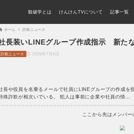
観破学とは
けんけんTVについて
記事一覧
ホーム
詐欺ニュース
社長装いLINEグループ作成指示 新た
2026年7月4日
詐欺ニュース
社長や役員を名乗るメールで社員にLINEグループの作成
特殊詐欺が相次いでいる。 犯人は事前に企業や社員の情…
ここから先はメンバー