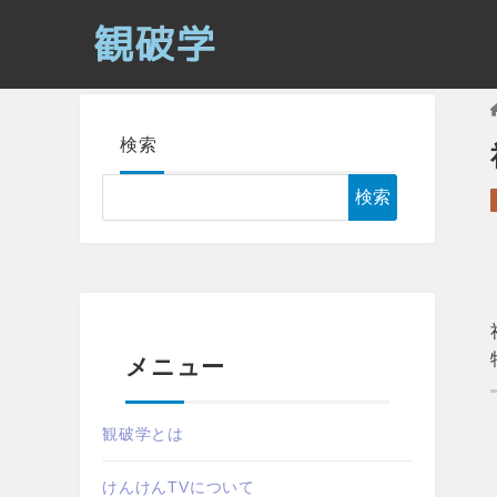
検索
検索
メニュー
観破学とは
けんけんTVについて