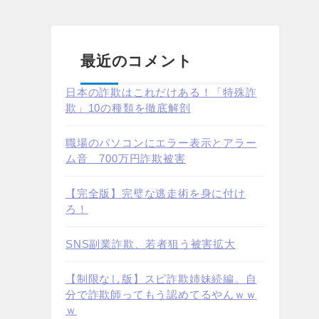
最近のコメント
日本の詐欺はこれだけある！「特殊詐
欺」10の種類を徹底解剖
職場のパソコンにエラー表示とアラー
ム音 700万円詐欺被害
【完全版】完璧な逃走術を身に付け
ろ！
SNS副業詐欺、若者狙う被害拡大
【制限なし版】スピ詐欺姉妹続編。自
分で詐欺師ってもう認めてるやんｗｗ
ｗ