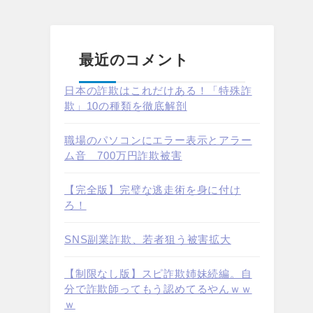
最近のコメント
日本の詐欺はこれだけある！「特殊詐
欺」10の種類を徹底解剖
職場のパソコンにエラー表示とアラー
ム音 700万円詐欺被害
【完全版】完璧な逃走術を身に付け
ろ！
SNS副業詐欺、若者狙う被害拡大
【制限なし版】スピ詐欺姉妹続編。自
分で詐欺師ってもう認めてるやんｗｗ
ｗ