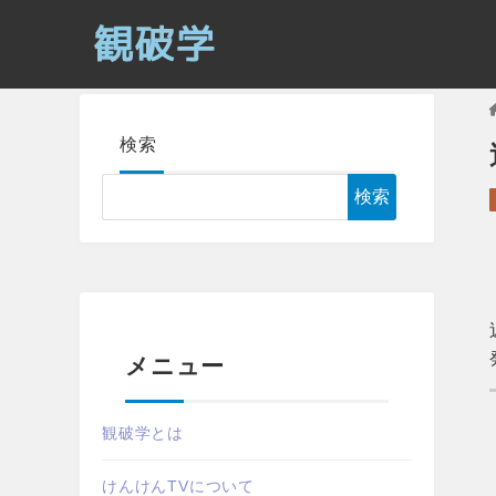
検索
検索
メニュー
観破学とは
けんけんTVについて