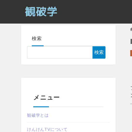
検索
検索
メニュー
観破学とは
けんけんTVについて