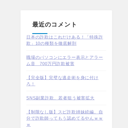
最近のコメント
日本の詐欺はこれだけある！「特殊詐
欺」10の種類を徹底解剖
職場のパソコンにエラー表示とアラー
ム音 700万円詐欺被害
【完全版】完璧な逃走術を身に付け
ろ！
SNS副業詐欺、若者狙う被害拡大
【制限なし版】スピ詐欺姉妹続編。自
分で詐欺師ってもう認めてるやんｗｗ
ｗ