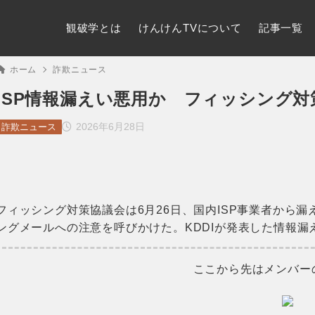
観破学とは
けんけんTVについて
記事一覧
ホーム
詐欺ニュース
ISP情報漏えい悪用か フィッシング
2026年6月28日
詐欺ニュース
フィッシング対策協議会は6月26日、国内ISP事業者から
ングメールへの注意を呼びかけた。KDDIが発表した情報漏
ここから先はメンバー