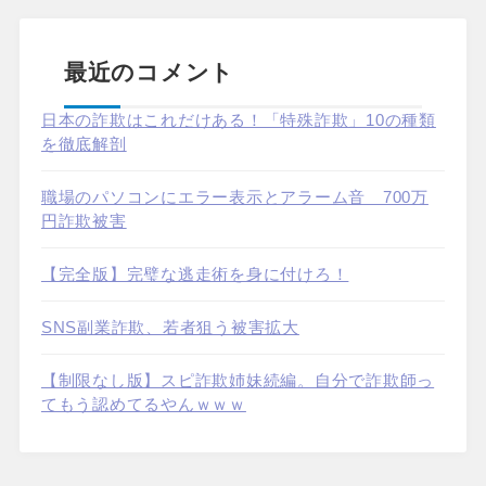
最近のコメント
日本の詐欺はこれだけある！「特殊詐欺」10の種類
を徹底解剖
職場のパソコンにエラー表示とアラーム音 700万
円詐欺被害
【完全版】完璧な逃走術を身に付けろ！
SNS副業詐欺、若者狙う被害拡大
【制限なし版】スピ詐欺姉妹続編。自分で詐欺師っ
てもう認めてるやんｗｗｗ