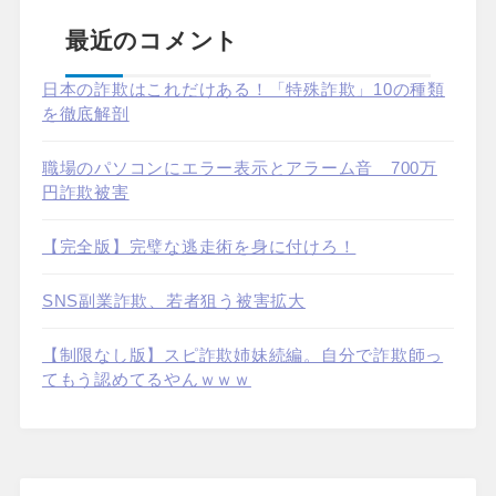
最近のコメント
日本の詐欺はこれだけある！「特殊詐欺」10の種類
を徹底解剖
職場のパソコンにエラー表示とアラーム音 700万
円詐欺被害
【完全版】完璧な逃走術を身に付けろ！
SNS副業詐欺、若者狙う被害拡大
【制限なし版】スピ詐欺姉妹続編。自分で詐欺師っ
てもう認めてるやんｗｗｗ