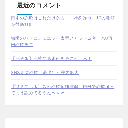
最近のコメント
日本の詐欺はこれだけある！「特殊詐欺」10の種類
を徹底解剖
職場のパソコンにエラー表示とアラーム音 700万
円詐欺被害
【完全版】完璧な逃走術を身に付けろ！
SNS副業詐欺、若者狙う被害拡大
【制限なし版】スピ詐欺姉妹続編。自分で詐欺師っ
てもう認めてるやんｗｗｗ