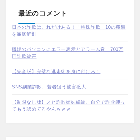
最近のコメント
日本の詐欺はこれだけある！「特殊詐欺」10の種類
を徹底解剖
職場のパソコンにエラー表示とアラーム音 700万
円詐欺被害
【完全版】完璧な逃走術を身に付けろ！
SNS副業詐欺、若者狙う被害拡大
【制限なし版】スピ詐欺姉妹続編。自分で詐欺師っ
てもう認めてるやんｗｗｗ