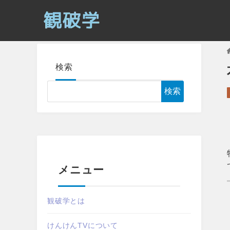
検索
検索
メニュー
観破学とは
けんけんTVについて