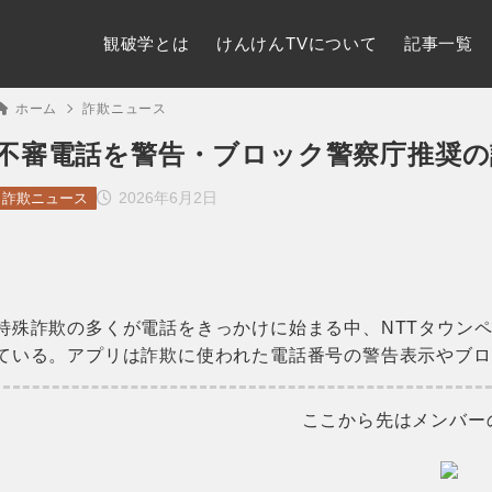
観破学とは
けんけんTVについて
記事一覧
ホーム
詐欺ニュース
不審電話を警告・ブロック警察庁推奨の
2026年6月2日
詐欺ニュース
特殊詐欺の多くが電話をきっかけに始まる中、NTTタウン
ている。アプリは詐欺に使われた電話番号の警告表示やブロ
ここから先はメンバー