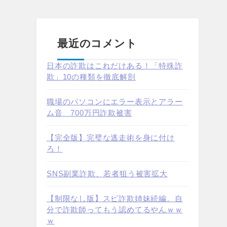
最近のコメント
日本の詐欺はこれだけある！「特殊詐
欺」10の種類を徹底解剖
職場のパソコンにエラー表示とアラー
ム音 700万円詐欺被害
【完全版】完璧な逃走術を身に付け
ろ！
SNS副業詐欺、若者狙う被害拡大
【制限なし版】スピ詐欺姉妹続編。自
分で詐欺師ってもう認めてるやんｗｗ
ｗ