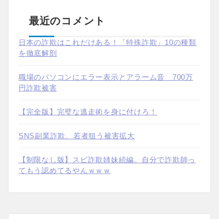
最近のコメント
日本の詐欺はこれだけある！「特殊詐欺」10の種類
を徹底解剖
職場のパソコンにエラー表示とアラーム音 700万
円詐欺被害
【完全版】完璧な逃走術を身に付けろ！
SNS副業詐欺、若者狙う被害拡大
【制限なし版】スピ詐欺姉妹続編。自分で詐欺師っ
てもう認めてるやんｗｗｗ