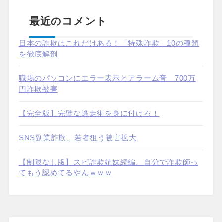
最近のコメント
日本の詐欺はこれだけある！「特殊詐欺」10の種類
を徹底解剖
職場のパソコンにエラー表示とアラーム音 700万
円詐欺被害
【完全版】完璧な逃走術を身に付けろ！
SNS副業詐欺、若者狙う被害拡大
【制限なし版】スピ詐欺姉妹続編。自分で詐欺師っ
てもう認めてるやんｗｗｗ