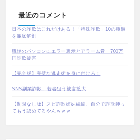
最近のコメント
日本の詐欺はこれだけある！「特殊詐欺」10の種類
を徹底解剖
職場のパソコンにエラー表示とアラーム音 700万
円詐欺被害
【完全版】完璧な逃走術を身に付けろ！
SNS副業詐欺、若者狙う被害拡大
【制限なし版】スピ詐欺姉妹続編。自分で詐欺師っ
てもう認めてるやんｗｗｗ