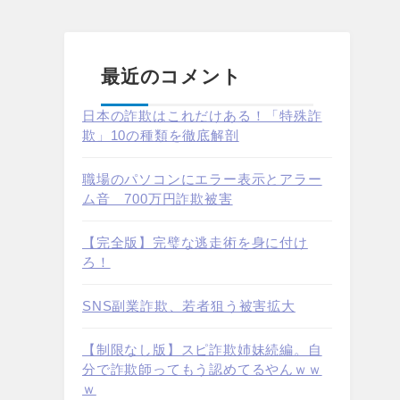
最近のコメント
日本の詐欺はこれだけある！「特殊詐
欺」10の種類を徹底解剖
職場のパソコンにエラー表示とアラー
ム音 700万円詐欺被害
【完全版】完璧な逃走術を身に付け
ろ！
SNS副業詐欺、若者狙う被害拡大
【制限なし版】スピ詐欺姉妹続編。自
分で詐欺師ってもう認めてるやんｗｗ
ｗ