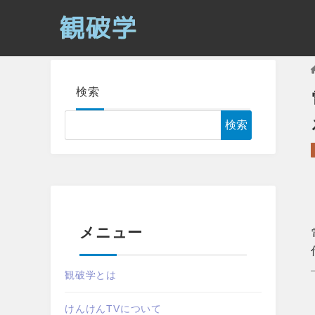
検索
検索
メニュー
観破学とは
けんけんTVについて