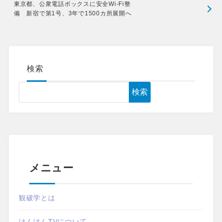
東京都、公衆電話ボックスに安全Wi-Fi整
備 新宿で第1号、3年で1500カ所展開へ
検索
検索
メニュー
観破学とは
けんけんTVについて