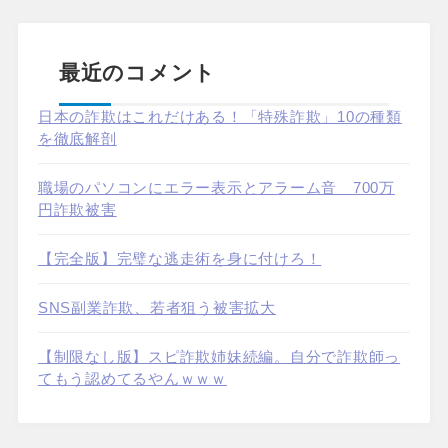
最近のコメント
日本の詐欺はこれだけある！「特殊詐欺」10の種類
を徹底解剖
職場のパソコンにエラー表示とアラーム音 700万
円詐欺被害
【完全版】完璧な逃走術を身に付けろ！
SNS副業詐欺、若者狙う被害拡大
【制限なし版】スピ詐欺姉妹続編。自分で詐欺師っ
てもう認めてるやんｗｗｗ