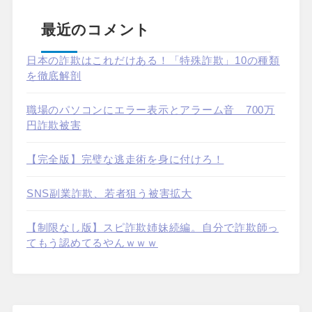
最近のコメント
日本の詐欺はこれだけある！「特殊詐欺」10の種類
を徹底解剖
職場のパソコンにエラー表示とアラーム音 700万
円詐欺被害
【完全版】完璧な逃走術を身に付けろ！
SNS副業詐欺、若者狙う被害拡大
【制限なし版】スピ詐欺姉妹続編。自分で詐欺師っ
てもう認めてるやんｗｗｗ