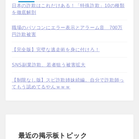
日本の詐欺はこれだけある！「特殊詐欺」10の種類
を徹底解剖
職場のパソコンにエラー表示とアラーム音 700万
円詐欺被害
【完全版】完璧な逃走術を身に付けろ！
SNS副業詐欺、若者狙う被害拡大
【制限なし版】スピ詐欺姉妹続編。自分で詐欺師っ
てもう認めてるやんｗｗｗ
最近の掲示板トピック