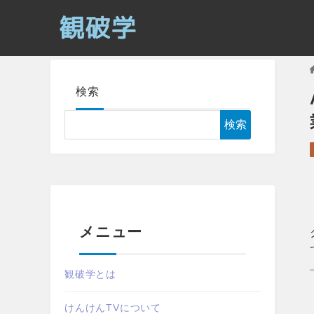
検索
検索
メニュー
観破学とは
けんけんTVについて