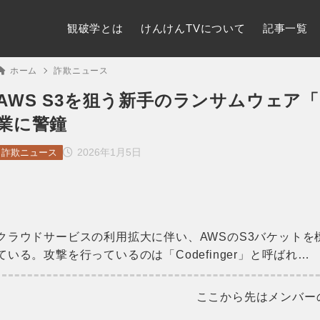
観破学とは
けんけんTVについて
記事一覧
ホーム
詐欺ニュース
AWS S3を狙う新手のランサムウェア「C
業に警鐘
2026年1月5日
詐欺ニュース
クラウドサービスの利用拡大に伴い、AWSのS3バケット
ている。攻撃を行っているのは「Codefinger」と呼ばれ…
ここから先はメンバー