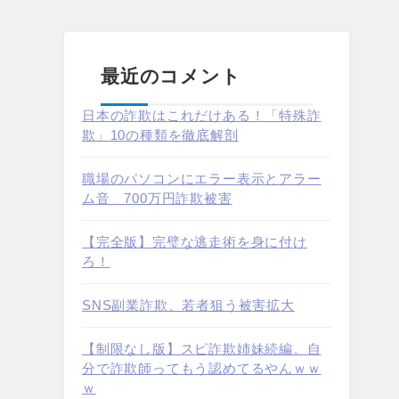
最近のコメント
日本の詐欺はこれだけある！「特殊詐
欺」10の種類を徹底解剖
職場のパソコンにエラー表示とアラー
ム音 700万円詐欺被害
【完全版】完璧な逃走術を身に付け
ろ！
SNS副業詐欺、若者狙う被害拡大
【制限なし版】スピ詐欺姉妹続編。自
分で詐欺師ってもう認めてるやんｗｗ
ｗ