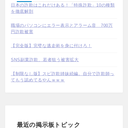
日本の詐欺はこれだけある！「特殊詐欺」10の種類
を徹底解剖
職場のパソコンにエラー表示とアラーム音 700万
円詐欺被害
【完全版】完璧な逃走術を身に付けろ！
SNS副業詐欺、若者狙う被害拡大
【制限なし版】スピ詐欺姉妹続編。自分で詐欺師っ
てもう認めてるやんｗｗｗ
最近の掲示板トピック