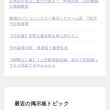
日本の詐欺はこれだけある！「特殊詐欺」10の種類
を徹底解剖
職場のパソコンにエラー表示とアラーム音 700万
円詐欺被害
【完全版】完璧な逃走術を身に付けろ！
SNS副業詐欺、若者狙う被害拡大
【制限なし版】スピ詐欺姉妹続編。自分で詐欺師っ
てもう認めてるやんｗｗｗ
最近の掲示板トピック