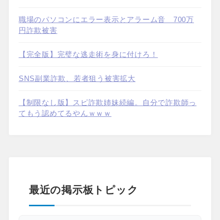
職場のパソコンにエラー表示とアラーム音 700万
円詐欺被害
【完全版】完璧な逃走術を身に付けろ！
SNS副業詐欺、若者狙う被害拡大
【制限なし版】スピ詐欺姉妹続編。自分で詐欺師っ
てもう認めてるやんｗｗｗ
最近の掲示板トピック