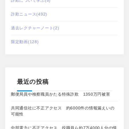
詐欺について学ぶ
(5)
詐欺ニュース
(492)
過去レクチャーノート
(2)
限定動画
(128)
最近の投稿
郵便局員や検察職員かたる特殊詐欺 1350万円被害
共同通信社に不正アクセス 約6000件の情報漏えいの
可能性
中部電力に不正アクセス 役職員ら約7万4000人分の情